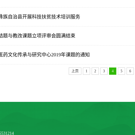
彝族自治县开展科技扶贫技术培训服务
题结题与教改课题立项评审会圆满结束
医药文化传承与研究中心2019年课题的通知
上页
1
2
3
4
5
6
531214