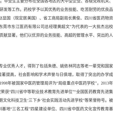
以上。毕业生主要分布在全国各地区的大中型企业、各级党政机关、
研发等工作。药校学予以其优秀的业务技能、吃苦耐劳的优良品
赵显国（现定居美国）、省工商局副局长黄俊、四川省医药物资
东莞市东江医药有限公司总经理黄超文”为代表的一大批杰出校
贡献显著，他们以优异的业务技能、高超的管理水平、突出的人
专业优秀人才，得到了包括朱德、姚依林同志等老一辈党和国家
显著提高，社会影响和学术声誉与日俱增，取得了突出的办学成
，1998年被国家中医药管理局评为“局级重点中医药学校”，2013年
荣获“四川省中等职业技术教育先进单位”“全国医药教育先进集
期文化科技卫生‘三下乡’社会实践活动先进学校”等荣誉称号。被
训基地“三名工程
”
四星建设单位、四川省中医药文化宣传教育