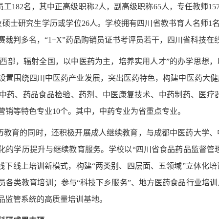
工182名，其中正高级职称2人，副高级职称65人，专任教师15
士及硕士研究生学历或学位26人。学校拥有四川省教书育人名师
赛裁判多名，“1+X”药品购销员证书考评员若干，四川省科技在
足西部，辐射全国，以中医药为主，培养实用人才”的办学思想，
设置围绕四川中医药产业发展，突出医药特色，构建中医药大健
中药、
药品食品检验、
药剂、
中医康复技术、
中药制药、
医疗
营销等特色专业10个。其中，中药专业为省重点专业。
历教育的同时，还积极开展成人继续教育，与成都中医药大学、
化的学历提升与继续教育服务。学校以“四川省食品药品监督管理
”线下线上培训新模式，构建“两类别、四层面、五领域”立体化
员各类教育培训；参与“科技下乡服务”、地方医药食品行业培训
品监管系统的高质量培训基地。