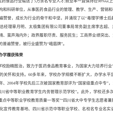
医药食品行业输送了5万余名专业人才;就业率一直保持在98%
构和科研单位，从事医药食品行业的管理、教学、生产、营销和
遍赞誉，成长为行业的骨干和中坚，并涌现了以“毒理学博士后
总经理辜月明、太极集团有限公司董事局常务副主席李志超、
精、蜚声海内外；政界履职尽责、服务民生；工商界业绩突出、
的普遍赞誉，被行业盛赞为“峨眉牌”。
 办学履获殊荣
学校励精图治，致力于医药食品教育事业，为国家大力培养行业
的关怀和支持。60多年来，学校办学规模不断扩大，办学水平
000年、2004年学校先后三次被国家教育部评为“国家级重点中专”
四川省中等职业教育学生内务管理示范学校”。此外，学校还多次
级重点中等职业学校教育质量一等奖”“四川省大中专学生志愿者暑
化宣传教育基地、四川省示范中等职业学校、名校名专业名实