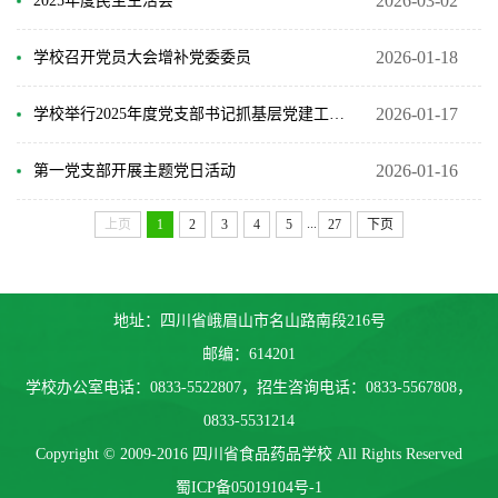
2026-03-02
2025年度民主生活会
2026-01-18
学校召开党员大会增补党委委员
2026-01-17
学校举行2025年度党支部书记抓基层党建工作述职评议会
2026-01-16
第一党支部开展主题党日活动
...
上页
1
2
3
4
5
27
下页
地址：四川省峨眉山市名山路南段216号
邮编：614201
学校办公室电话：0833-5522807，招生咨询电话：0833-5567808，
0833-5531214
Copyright © 2009-2016 四川省食品药品学校 All Rights Reserved
蜀ICP备05019104号-1