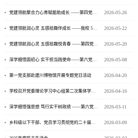
2026-05-26
党建领航聚合力心育赋能助成长 ——第四党支部5・25心理健康月系列活动圆满收官
2026-05-22
党建领航润心灵 五感拾趣伴成长 ——我校 5・25 心理健康月系列活动第二期温情开展
2026-05-20
党建领航润心灵 五感拾趣悦青春 ——第四党支部党建带团建联合学生科开展525心理健康主题活动
2026-05-08
深学细悟固初心 实干担当践使命——第六党支部扎实开展树立和践行正确政绩观学习教育系列活动
2026-04-20
第一党支部赴建川博物馆开展专题党日活动
2026-04-16
学校召开党委理论学习中心组第二次集体学习扩大会
2026-03-11
深学细悟强思想 笃行实干树政绩 ——第六党支部开展主题系列学习活动
2026-03-09
乡科级以下干部、党员学习贯彻党的二十届四中全会精神培训课程