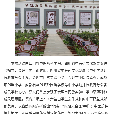
本次活动由四川省中医药科学院、四川省中医药文化发展促进
会指导，会理市委、市政府、四川省中医药文化发展会中小学幼儿
园教育分会主办，会理市民族实验中学、会理市中医院承办，成都
市锦里小学、成都石室锦城外国语学校等中小学幼儿园教育分会各
成员学校协办。嘉宾们重点参观了会理市民族实验中学中草药种植
成果展示区，德育广场上2100余盆由学生亲手栽种的中草药盆栽郁
郁葱葱，以盎然的绿意拼绘出“北纬26°的烟火会理”字样；中医药种
植基地里，70余种中草药依循传统药理，划分为“阴阳五行”“端午药