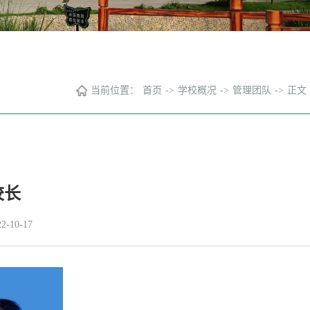
当前位置：
首页
->
学校概况
->
管理团队
->
正文
校长
-10-17