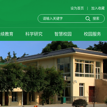
|
设为首页
加入收藏
继续教育
科学研究
智慧校园
校园服务