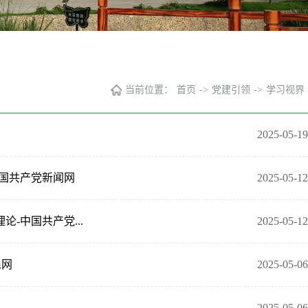
当前位置：
首页
->
党建引领
->
学习视界
2025-05-19
中国共产党新闻网
2025-05-12
-中国共产党...
2025-05-12
民网
2025-05-06
2025-05-06