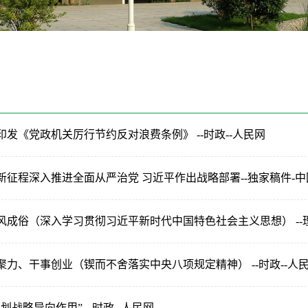
发《党政机关厉行节约反对浪费条例》 --时政--人民网
新征程深入推进全面从严治党 习近平作出战略部署--独家稿件-
成俗（深入学习贯彻习近平新时代中国特色社会主义思想） --理论
力、干事创业（锲而不舍落实中央八项规定精神） --时政--人
划战略导向作用” --时政--人民网