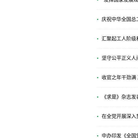
庆祝中华全国总工
汇聚起工人阶级和
坚守公平正义人间
收官之年干劲满 
《求是》杂志发
在全党开展深入
中办印发《全国党