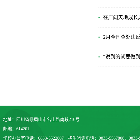
在广阔天地成长成
2月全国查处违反
“说到的就要做到
地址：四川省峨眉山市名山路南段216号
邮编：614201
学校办公室电话：0833-5522807，招生咨询电话：0833-5567808，0833-5