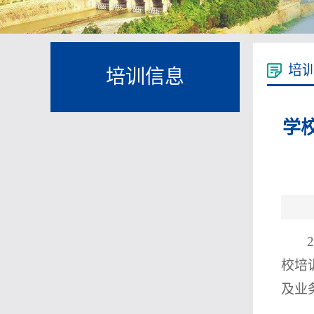
培
培训信息
学
校培
及业