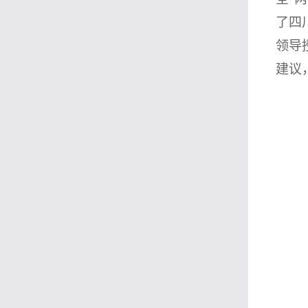
了
四
领导
建议