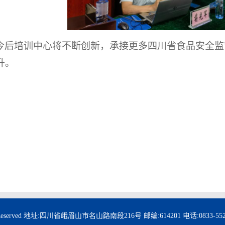
今后
培训中心将不断创新，承接更多
四川省食品安全
监
升。
hts Reserved 地址:四川省峨眉山市名山路南段216号 邮编:614201 电话:0833-5